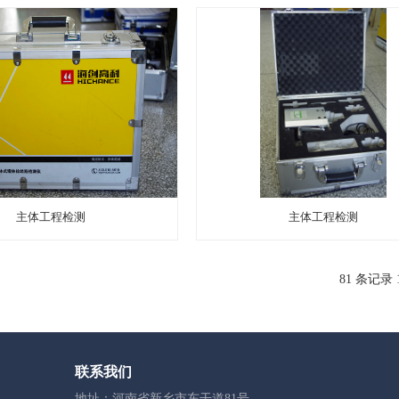
主体工程检测
主体工程检测
81 条记录 
联系我们
地址：河南省新乡市东干道81号