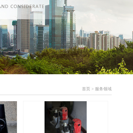
首页
>
服务领域